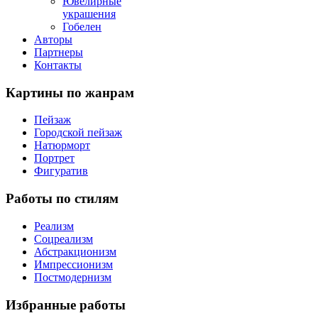
Ювелирные
украшения
Гобелен
Авторы
Партнеры
Контакты
Картины
по жанрам
Пейзаж
Городской пейзаж
Натюрморт
Портрет
Фигуратив
Работы
по стилям
Реализм
Соцреализм
Абстракционизм
Импрессионизм
Постмодернизм
Избранные
работы