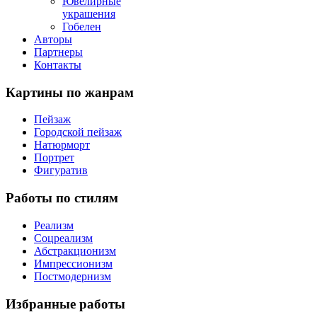
Ювелирные
украшения
Гобелен
Авторы
Партнеры
Контакты
Картины
по жанрам
Пейзаж
Городской пейзаж
Натюрморт
Портрет
Фигуратив
Работы
по стилям
Реализм
Соцреализм
Абстракционизм
Импрессионизм
Постмодернизм
Избранные
работы