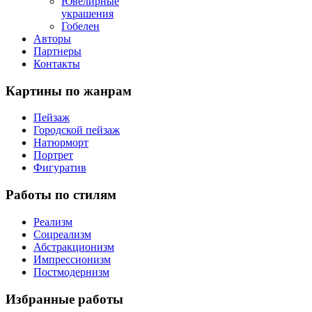
Ювелирные
украшения
Гобелен
Авторы
Партнеры
Контакты
Картины
по жанрам
Пейзаж
Городской пейзаж
Натюрморт
Портрет
Фигуратив
Работы
по стилям
Реализм
Соцреализм
Абстракционизм
Импрессионизм
Постмодернизм
Избранные
работы