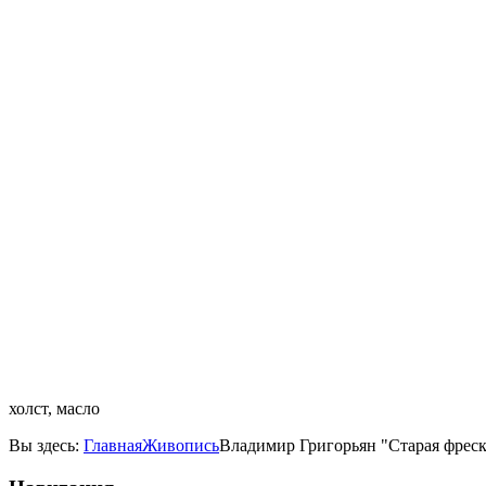
холст, масло
Вы здесь:
Главная
Живопись
Владимир Григорьян "Старая фреска