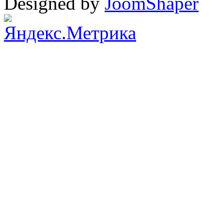
Designed by
JoomShaper