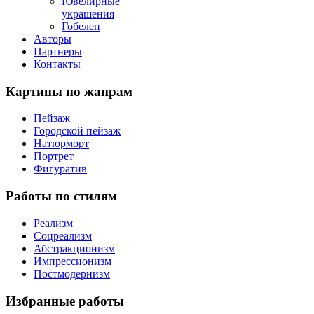
Ювелирные
украшения
Гобелен
Авторы
Партнеры
Контакты
Картины
по жанрам
Пейзаж
Городской пейзаж
Натюрморт
Портрет
Фигуратив
Работы
по стилям
Реализм
Соцреализм
Абстракционизм
Импрессионизм
Постмодернизм
Избранные
работы