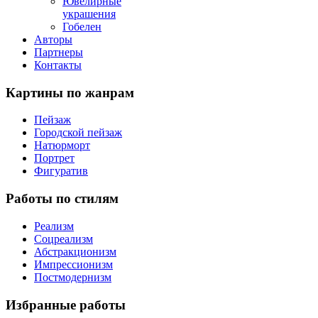
Ювелирные
украшения
Гобелен
Авторы
Партнеры
Контакты
Картины
по жанрам
Пейзаж
Городской пейзаж
Натюрморт
Портрет
Фигуратив
Работы
по стилям
Реализм
Соцреализм
Абстракционизм
Импрессионизм
Постмодернизм
Избранные
работы