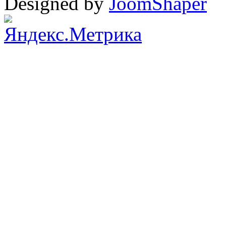
Designed by
JoomShaper