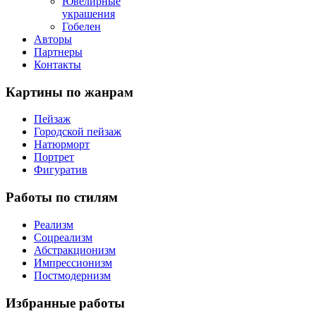
Ювелирные
украшения
Гобелен
Авторы
Партнеры
Контакты
Картины
по жанрам
Пейзаж
Городской пейзаж
Натюрморт
Портрет
Фигуратив
Работы
по стилям
Реализм
Соцреализм
Абстракционизм
Импрессионизм
Постмодернизм
Избранные
работы