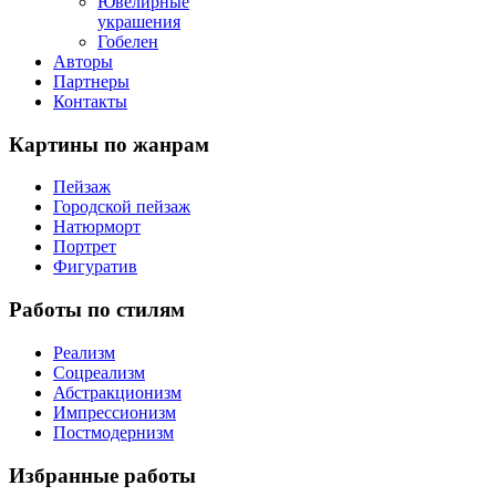
Ювелирные
украшения
Гобелен
Авторы
Партнеры
Контакты
Картины
по жанрам
Пейзаж
Городской пейзаж
Натюрморт
Портрет
Фигуратив
Работы
по стилям
Реализм
Соцреализм
Абстракционизм
Импрессионизм
Постмодернизм
Избранные
работы