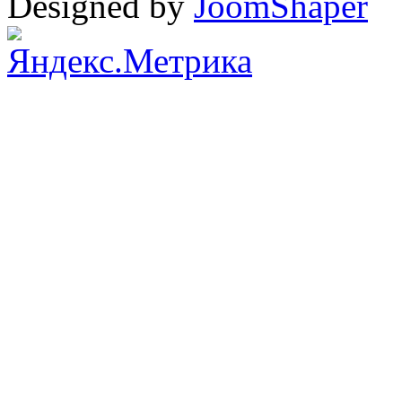
Designed by
JoomShaper