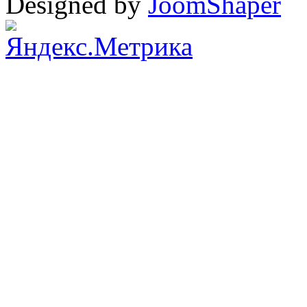
Designed by
JoomShaper