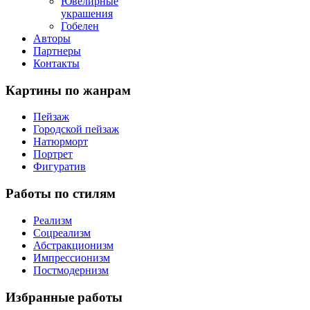
Ювелирные
украшения
Гобелен
Авторы
Партнеры
Контакты
Картины
по жанрам
Пейзаж
Городской пейзаж
Натюрморт
Портрет
Фигуратив
Работы
по стилям
Реализм
Соцреализм
Абстракционизм
Импрессионизм
Постмодернизм
Избранные
работы