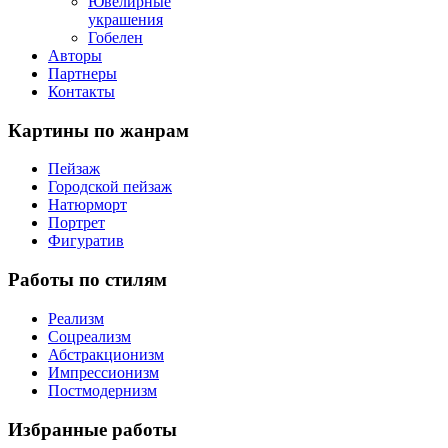
Ювелирные
украшения
Гобелен
Авторы
Партнеры
Контакты
Картины
по жанрам
Пейзаж
Городской пейзаж
Натюрморт
Портрет
Фигуратив
Работы
по стилям
Реализм
Соцреализм
Абстракционизм
Импрессионизм
Постмодернизм
Избранные
работы