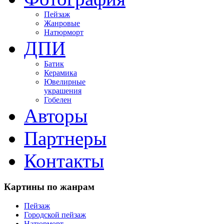
Пейзаж
Жанровые
Натюрморт
ДПИ
Батик
Керамика
Ювелирные
украшения
Гобелен
Авторы
Партнеры
Контакты
Картины
по жанрам
Пейзаж
Городской пейзаж
Натюрморт