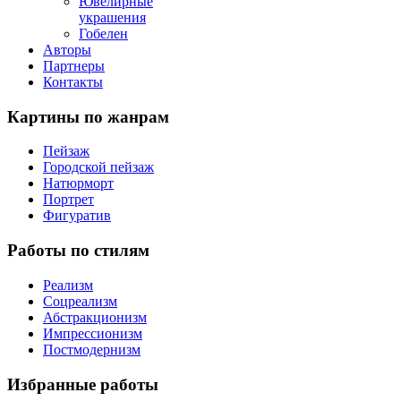
Ювелирные
украшения
Гобелен
Авторы
Партнеры
Контакты
Картины
по жанрам
Пейзаж
Городской пейзаж
Натюрморт
Портрет
Фигуратив
Работы
по стилям
Реализм
Соцреализм
Абстракционизм
Импрессионизм
Постмодернизм
Избранные
работы