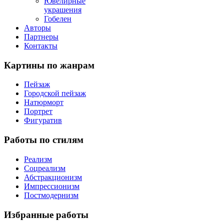
Ювелирные
украшения
Гобелен
Авторы
Партнеры
Контакты
Картины
по жанрам
Пейзаж
Городской пейзаж
Натюрморт
Портрет
Фигуратив
Работы
по стилям
Реализм
Соцреализм
Абстракционизм
Импрессионизм
Постмодернизм
Избранные
работы