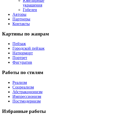
Ювелирные
украшения
Гобелен
Авторы
Партнеры
Контакты
Картины
по жанрам
Пейзаж
Городской пейзаж
Натюрморт
Портрет
Фигуратив
Работы
по стилям
Реализм
Соцреализм
Абстракционизм
Импрессионизм
Постмодернизм
Избранные
работы