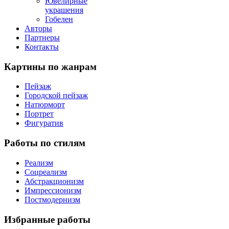
Ювелирные
украшения
Гобелен
Авторы
Партнеры
Контакты
Картины
по жанрам
Пейзаж
Городской пейзаж
Натюрморт
Портрет
Фигуратив
Работы
по стилям
Реализм
Соцреализм
Абстракционизм
Импрессионизм
Постмодернизм
Избранные
работы