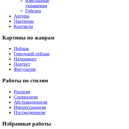
Ювелирные
украшения
Гобелен
Авторы
Партнеры
Контакты
Картины
по жанрам
Пейзаж
Городской пейзаж
Натюрморт
Портрет
Фигуратив
Работы
по стилям
Реализм
Соцреализм
Абстракционизм
Импрессионизм
Постмодернизм
Избранные
работы