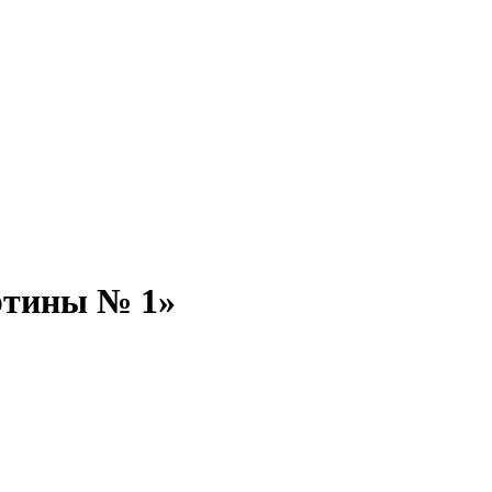
ртины № 1»