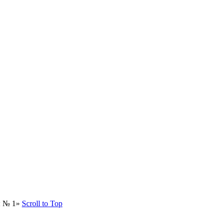
ы № 1»
Scroll to Top