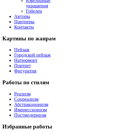
Ювелирные
украшения
Гобелен
Авторы
Партнеры
Контакты
Картины
по жанрам
Пейзаж
Городской пейзаж
Натюрморт
Портрет
Фигуратив
Работы
по стилям
Реализм
Соцреализм
Абстракционизм
Импрессионизм
Постмодернизм
Избранные
работы