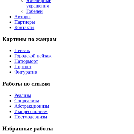
Ювелирные
украшения
Гобелен
Авторы
Партнеры
Контакты
Картины
по жанрам
Пейзаж
Городской пейзаж
Натюрморт
Портрет
Фигуратив
Работы
по стилям
Реализм
Соцреализм
Абстракционизм
Импрессионизм
Постмодернизм
Избранные
работы