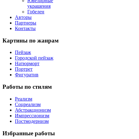
Ювелирные
украшения
Гобелен
Авторы
Партнеры
Контакты
Картины
по жанрам
Пейзаж
Городской пейзаж
Натюрморт
Портрет
Фигуратив
Работы
по стилям
Реализм
Соцреализм
Абстракционизм
Импрессионизм
Постмодернизм
Избранные
работы