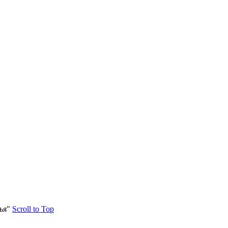
ья"
Scroll to Top