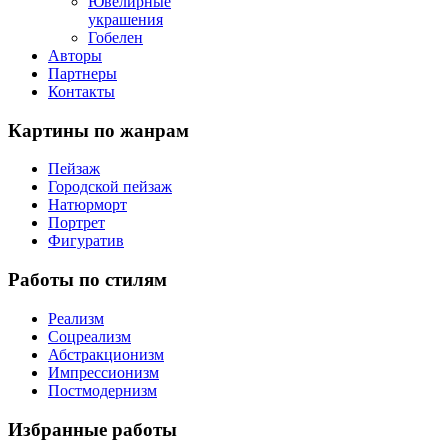
Ювелирные
украшения
Гобелен
Авторы
Партнеры
Контакты
Картины
по жанрам
Пейзаж
Городской пейзаж
Натюрморт
Портрет
Фигуратив
Работы
по стилям
Реализм
Соцреализм
Абстракционизм
Импрессионизм
Постмодернизм
Избранные
работы