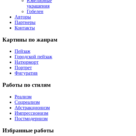
Ювелирные
украшения
Гобелен
Авторы
Партнеры
Контакты
Картины
по жанрам
Пейзаж
Городской пейзаж
Натюрморт
Портрет
Фигуратив
Работы
по стилям
Реализм
Соцреализм
Абстракционизм
Импрессионизм
Постмодернизм
Избранные
работы