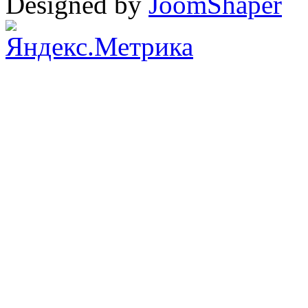
Designed by
JoomShaper