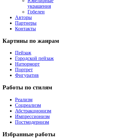
Ювелирные
украшения
Гобелен
Авторы
Партнеры
Контакты
Картины
по жанрам
Пейзаж
Городской пейзаж
Натюрморт
Портрет
Фигуратив
Работы
по стилям
Реализм
Соцреализм
Абстракционизм
Импрессионизм
Постмодернизм
Избранные
работы