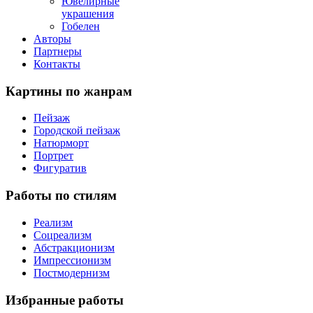
Ювелирные
украшения
Гобелен
Авторы
Партнеры
Контакты
Картины
по жанрам
Пейзаж
Городской пейзаж
Натюрморт
Портрет
Фигуратив
Работы
по стилям
Реализм
Соцреализм
Абстракционизм
Импрессионизм
Постмодернизм
Избранные
работы