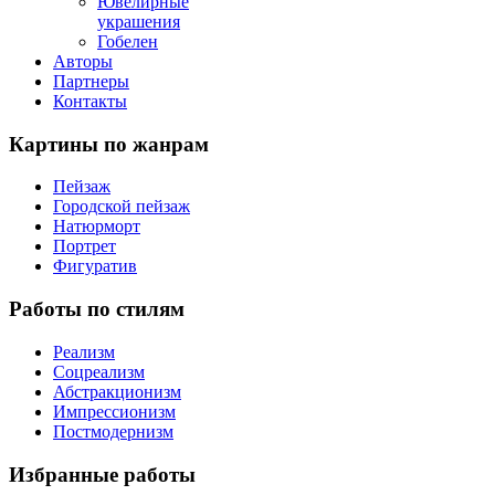
Ювелирные
украшения
Гобелен
Авторы
Партнеры
Контакты
Картины
по жанрам
Пейзаж
Городской пейзаж
Натюрморт
Портрет
Фигуратив
Работы
по стилям
Реализм
Соцреализм
Абстракционизм
Импрессионизм
Постмодернизм
Избранные
работы