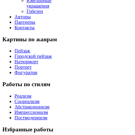
Ювелирные
украшения
Гобелен
Авторы
Партнеры
Контакты
Картины
по жанрам
Пейзаж
Городской пейзаж
Натюрморт
Портрет
Фигуратив
Работы
по стилям
Реализм
Соцреализм
Абстракционизм
Импрессионизм
Постмодернизм
Избранные
работы