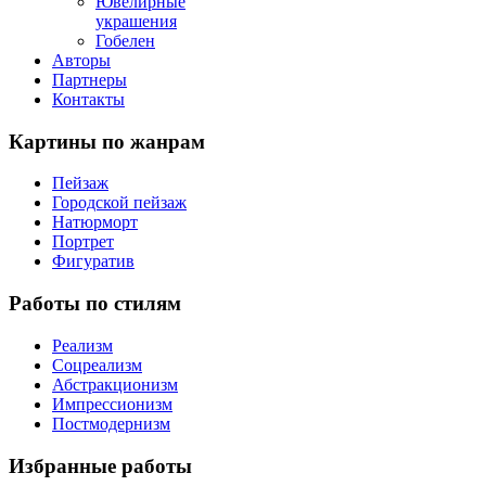
Ювелирные
украшения
Гобелен
Авторы
Партнеры
Контакты
Картины
по жанрам
Пейзаж
Городской пейзаж
Натюрморт
Портрет
Фигуратив
Работы
по стилям
Реализм
Соцреализм
Абстракционизм
Импрессионизм
Постмодернизм
Избранные
работы