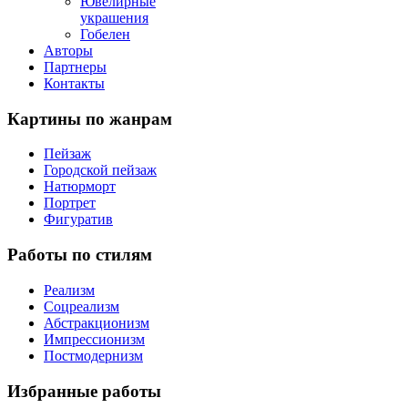
Ювелирные
украшения
Гобелен
Авторы
Партнеры
Контакты
Картины
по жанрам
Пейзаж
Городской пейзаж
Натюрморт
Портрет
Фигуратив
Работы
по стилям
Реализм
Соцреализм
Абстракционизм
Импрессионизм
Постмодернизм
Избранные
работы