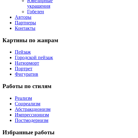
Ювелирные
украшения
Гобелен
Авторы
Партнеры
Контакты
Картины
по жанрам
Пейзаж
Городской пейзаж
Натюрморт
Портрет
Фигуратив
Работы
по стилям
Реализм
Соцреализм
Абстракционизм
Импрессионизм
Постмодернизм
Избранные
работы