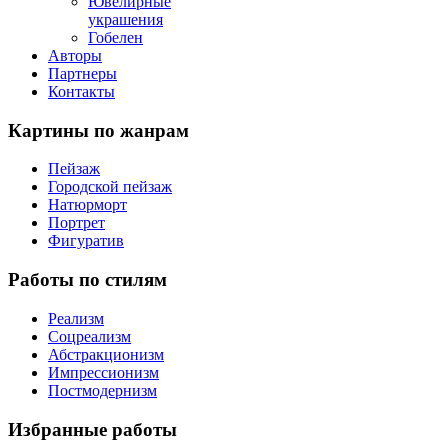
Ювелирные
украшения
Гобелен
Авторы
Партнеры
Контакты
Картины
по жанрам
Пейзаж
Городской пейзаж
Натюрморт
Портрет
Фигуратив
Работы
по стилям
Реализм
Соцреализм
Абстракционизм
Импрессионизм
Постмодернизм
Избранные
работы