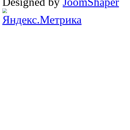
Designed by
JoomShaper