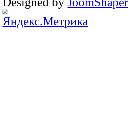
Designed by
JoomShaper