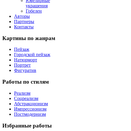
Ювелирные
украшения
Гобелен
Авторы
Партнеры
Контакты
Картины
по жанрам
Пейзаж
Городской пейзаж
Натюрморт
Портрет
Фигуратив
Работы
по стилям
Реализм
Соцреализм
Абстракционизм
Импрессионизм
Постмодернизм
Избранные
работы