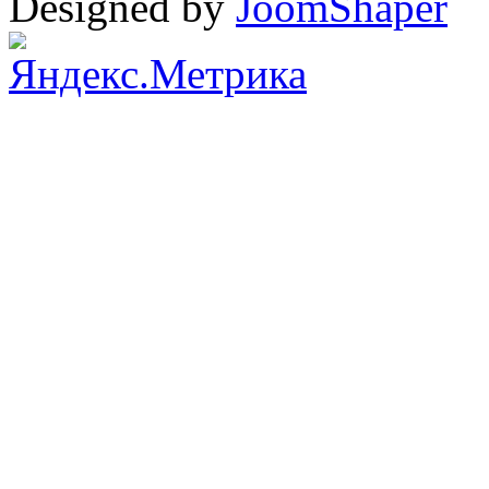
Designed by
JoomShaper