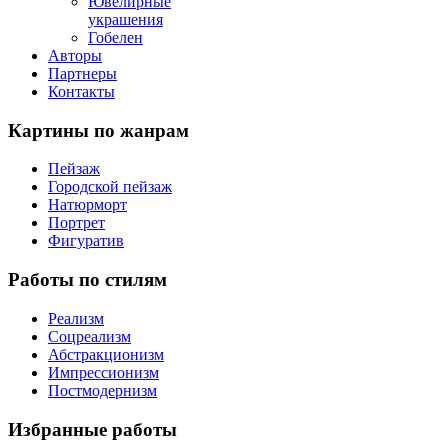
Ювелирные
украшения
Гобелен
Авторы
Партнеры
Контакты
Картины
по жанрам
Пейзаж
Городской пейзаж
Натюрморт
Портрет
Фигуратив
Работы
по стилям
Реализм
Соцреализм
Абстракционизм
Импрессионизм
Постмодернизм
Избранные
работы