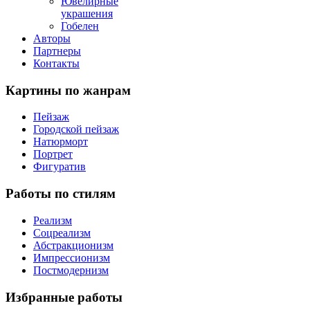
Ювелирные
украшения
Гобелен
Авторы
Партнеры
Контакты
Картины
по жанрам
Пейзаж
Городской пейзаж
Натюрморт
Портрет
Фигуратив
Работы
по стилям
Реализм
Соцреализм
Абстракционизм
Импрессионизм
Постмодернизм
Избранные
работы