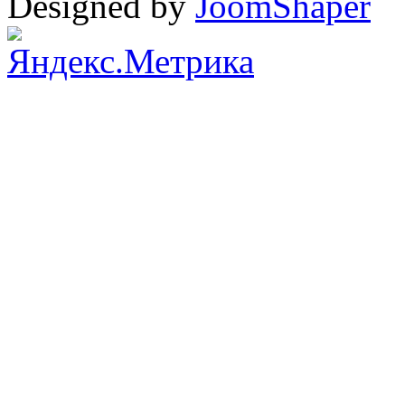
Designed by
JoomShaper