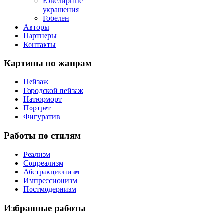
Ювелирные
украшения
Гобелен
Авторы
Партнеры
Контакты
Картины
по жанрам
Пейзаж
Городской пейзаж
Натюрморт
Портрет
Фигуратив
Работы
по стилям
Реализм
Соцреализм
Абстракционизм
Импрессионизм
Постмодернизм
Избранные
работы