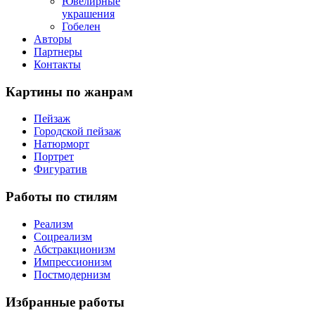
Ювелирные
украшения
Гобелен
Авторы
Партнеры
Контакты
Картины
по жанрам
Пейзаж
Городской пейзаж
Натюрморт
Портрет
Фигуратив
Работы
по стилям
Реализм
Соцреализм
Абстракционизм
Импрессионизм
Постмодернизм
Избранные
работы