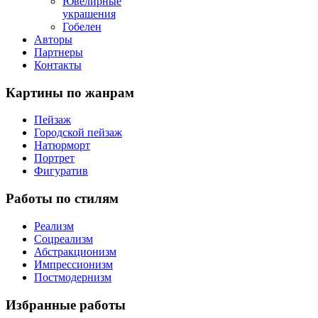
Ювелирные
украшения
Гобелен
Авторы
Партнеры
Контакты
Картины
по жанрам
Пейзаж
Городской пейзаж
Натюрморт
Портрет
Фигуратив
Работы
по стилям
Реализм
Соцреализм
Абстракционизм
Импрессионизм
Постмодернизм
Избранные
работы