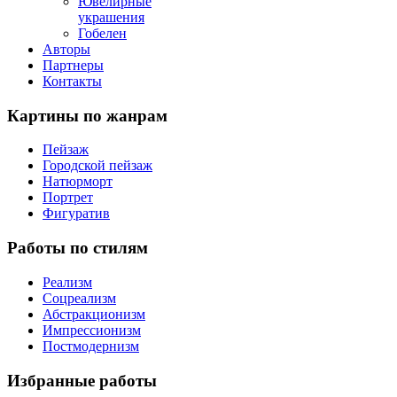
Ювелирные
украшения
Гобелен
Авторы
Партнеры
Контакты
Картины
по жанрам
Пейзаж
Городской пейзаж
Натюрморт
Портрет
Фигуратив
Работы
по стилям
Реализм
Соцреализм
Абстракционизм
Импрессионизм
Постмодернизм
Избранные
работы