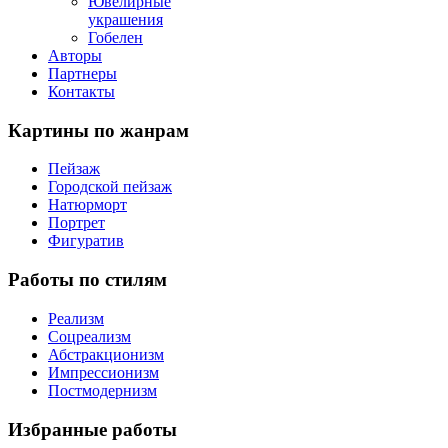
Ювелирные
украшения
Гобелен
Авторы
Партнеры
Контакты
Картины
по жанрам
Пейзаж
Городской пейзаж
Натюрморт
Портрет
Фигуратив
Работы
по стилям
Реализм
Соцреализм
Абстракционизм
Импрессионизм
Постмодернизм
Избранные
работы