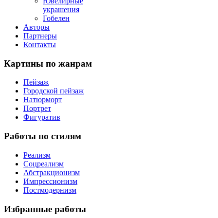
Ювелирные
украшения
Гобелен
Авторы
Партнеры
Контакты
Картины
по жанрам
Пейзаж
Городской пейзаж
Натюрморт
Портрет
Фигуратив
Работы
по стилям
Реализм
Соцреализм
Абстракционизм
Импрессионизм
Постмодернизм
Избранные
работы