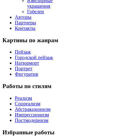
Ювелирные
украшения
Гобелен
Авторы
Партнеры
Контакты
Картины
по жанрам
Пейзаж
Городской пейзаж
Натюрморт
Портрет
Фигуратив
Работы
по стилям
Реализм
Соцреализм
Абстракционизм
Импрессионизм
Постмодернизм
Избранные
работы