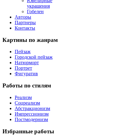
Ювелирные
украшения
Гобелен
Авторы
Партнеры
Контакты
Картины
по жанрам
Пейзаж
Городской пейзаж
Натюрморт
Портрет
Фигуратив
Работы
по стилям
Реализм
Соцреализм
Абстракционизм
Импрессионизм
Постмодернизм
Избранные
работы