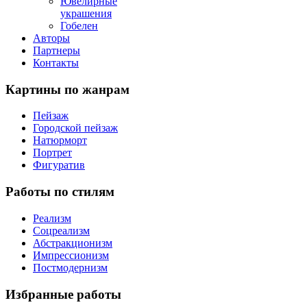
Ювелирные
украшения
Гобелен
Авторы
Партнеры
Контакты
Картины
по жанрам
Пейзаж
Городской пейзаж
Натюрморт
Портрет
Фигуратив
Работы
по стилям
Реализм
Соцреализм
Абстракционизм
Импрессионизм
Постмодернизм
Избранные
работы