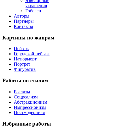
Ювелирные
украшения
Гобелен
Авторы
Партнеры
Контакты
Картины
по жанрам
Пейзаж
Городской пейзаж
Натюрморт
Портрет
Фигуратив
Работы
по стилям
Реализм
Соцреализм
Абстракционизм
Импрессионизм
Постмодернизм
Избранные
работы