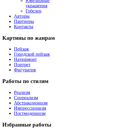
Ювелирные
украшения
Гобелен
Авторы
Партнеры
Контакты
Картины
по жанрам
Пейзаж
Городской пейзаж
Натюрморт
Портрет
Фигуратив
Работы
по стилям
Реализм
Соцреализм
Абстракционизм
Импрессионизм
Постмодернизм
Избранные
работы