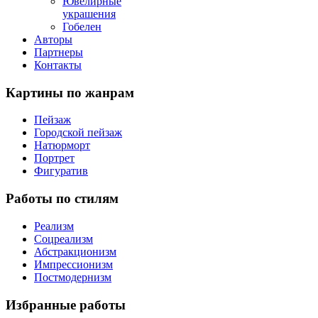
Ювелирные
украшения
Гобелен
Авторы
Партнеры
Контакты
Картины
по жанрам
Пейзаж
Городской пейзаж
Натюрморт
Портрет
Фигуратив
Работы
по стилям
Реализм
Соцреализм
Абстракционизм
Импрессионизм
Постмодернизм
Избранные
работы