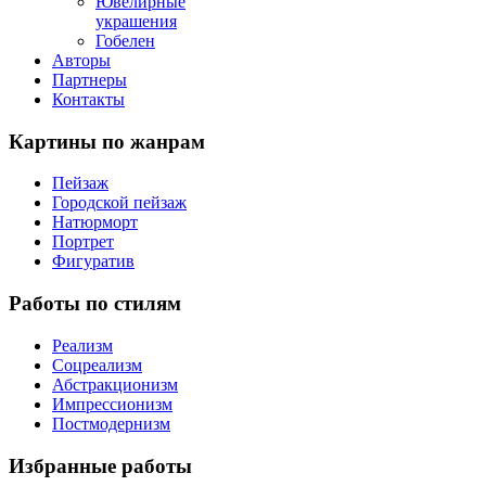
Ювелирные
украшения
Гобелен
Авторы
Партнеры
Контакты
Картины
по жанрам
Пейзаж
Городской пейзаж
Натюрморт
Портрет
Фигуратив
Работы
по стилям
Реализм
Соцреализм
Абстракционизм
Импрессионизм
Постмодернизм
Избранные
работы