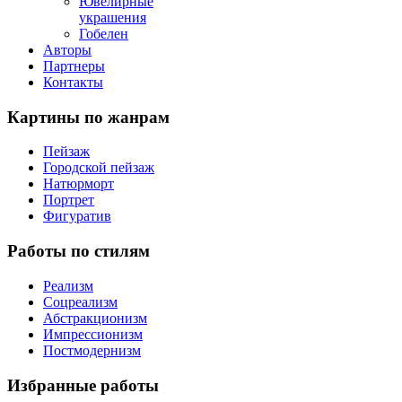
Ювелирные
украшения
Гобелен
Авторы
Партнеры
Контакты
Картины
по жанрам
Пейзаж
Городской пейзаж
Натюрморт
Портрет
Фигуратив
Работы
по стилям
Реализм
Соцреализм
Абстракционизм
Импрессионизм
Постмодернизм
Избранные
работы