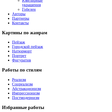
Ювелирные
украшения
Гобелен
Авторы
Партнеры
Контакты
Картины
по жанрам
Пейзаж
Городской пейзаж
Натюрморт
Портрет
Фигуратив
Работы
по стилям
Реализм
Соцреализм
Абстракционизм
Импрессионизм
Постмодернизм
Избранные
работы