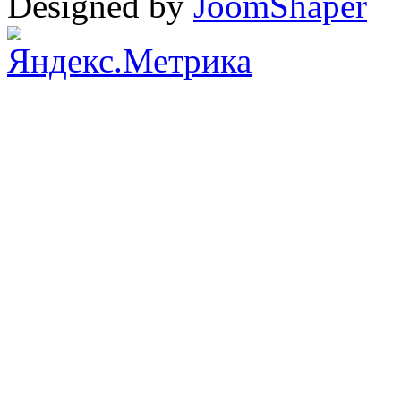
Designed by
JoomShaper