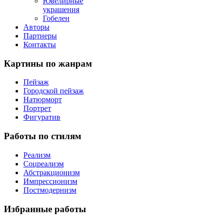
Ювелирные
украшения
Гобелен
Авторы
Партнеры
Контакты
Картины
по жанрам
Пейзаж
Городской пейзаж
Натюрморт
Портрет
Фигуратив
Работы
по стилям
Реализм
Соцреализм
Абстракционизм
Импрессионизм
Постмодернизм
Избранные
работы