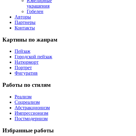
Ювелирные
украшения
Гобелен
Авторы
Партнеры
Контакты
Картины
по жанрам
Пейзаж
Городской пейзаж
Натюрморт
Портрет
Фигуратив
Работы
по стилям
Реализм
Соцреализм
Абстракционизм
Импрессионизм
Постмодернизм
Избранные
работы