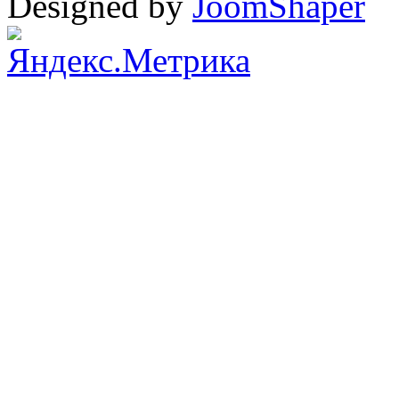
Designed by
JoomShaper