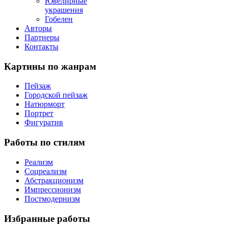
Ювелирные
украшения
Гобелен
Авторы
Партнеры
Контакты
Картины
по жанрам
Пейзаж
Городской пейзаж
Натюрморт
Портрет
Фигуратив
Работы
по стилям
Реализм
Соцреализм
Абстракционизм
Импрессионизм
Постмодернизм
Избранные
работы