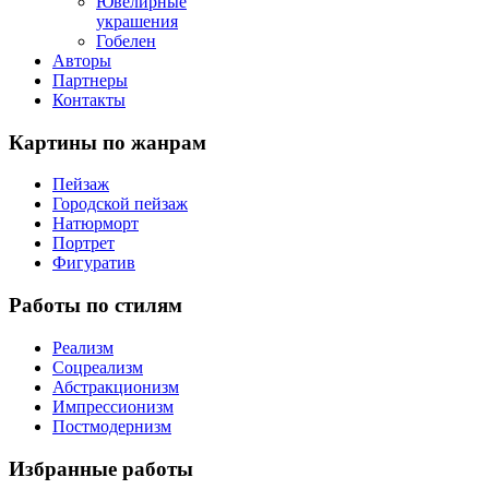
Ювелирные
украшения
Гобелен
Авторы
Партнеры
Контакты
Картины
по жанрам
Пейзаж
Городской пейзаж
Натюрморт
Портрет
Фигуратив
Работы
по стилям
Реализм
Соцреализм
Абстракционизм
Импрессионизм
Постмодернизм
Избранные
работы